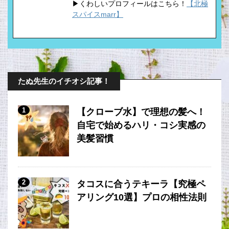
▶くわしいプロフィールはこちら！
【北極
スパイスmarr】
たぬ先生のイチオシ記事！
1
【クローブ水】で理想の髪へ！
自宅で始めるハリ・コシ実感の
美髪習慣
2
タコスに合うテキーラ【究極ペ
アリング10選】プロの相性法則