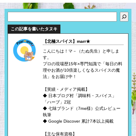
検索
この記事を書いたタヌキ
【北極スパイス】marr★
こんにちは！マ－（たぬ先生）と申しま
す。
プロの現場歴15年×専門知識で「毎日の料
理やお酒が10倍楽しくなるスパイスの魔
法」をお届け中！
【実績・メディア掲載】
◆ 日本ブログ村「調味料・スパイス」
「ハーブ」2冠
◆ 七味ブランド（7me様）公式レビュー
執筆
◆ Google Discover 累計7本以上掲載
【主な保有資格】