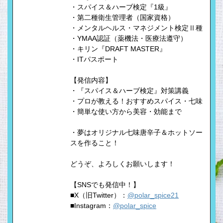
・スパイス＆ハーブ検定『1級』
・第二種衛生管理者（国家資格）
・メンタルヘルス・マネジメント検定Ⅱ種
・YMAA認証（薬機法・医療法遵守）
・キリン『DRAFT MASTER』
・ITパスポート
【発信内容】
・『スパイス＆ハーブ検定』対策講義
・プロが教える！おすすめスパイス・七味
・簡単な使い方から美容・効能まで
・夢はオリジナル七味唐辛子＆ホットソー
スを作ること！
どうぞ、よろしくお願いします！
【SNSでも発信中！】
■X（旧Twitter）：
@polar_spice21
■Instagram：
@polar_spice