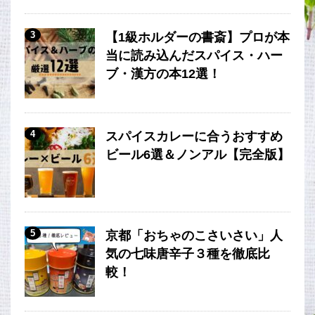
3
【1級ホルダーの書斎】プロが本
当に読み込んだスパイス・ハー
ブ・漢方の本12選！
4
スパイスカレーに合うおすすめ
ビール6選＆ノンアル【完全版】
5
京都「おちゃのこさいさい」人
気の七味唐辛子３種を徹底比
較！