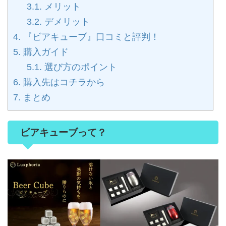
3.1.
メリット
3.2.
デメリット
4.
『ビアキューブ』口コミと評判！
5.
購入ガイド
5.1.
選び方のポイント
6.
購入先はコチラから
7.
まとめ
ビアキューブって？