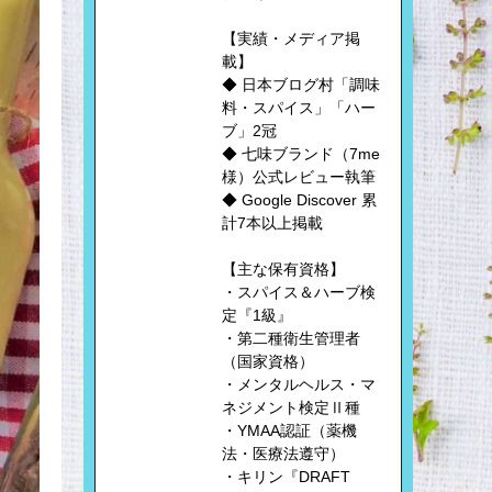
【実績・メディア掲
載】
◆ 日本ブログ村「調味
料・スパイス」「ハー
ブ」2冠
◆ 七味ブランド（7me
様）公式レビュー執筆
◆ Google Discover 累
計7本以上掲載
【主な保有資格】
・スパイス＆ハーブ検
定『1級』
・第二種衛生管理者
（国家資格）
・メンタルヘルス・マ
ネジメント検定Ⅱ種
・YMAA認証（薬機
法・医療法遵守）
・キリン『DRAFT