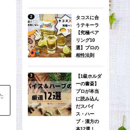
2
タコスに合
うテキーラ
【究極ペア
リング10
選】プロの
相性法則
3
【1級ホルダ
ーの書斎】
プロが本当
た
に読み込ん
だスパイ
ス・ハー
ブ・漢方の
本12選！