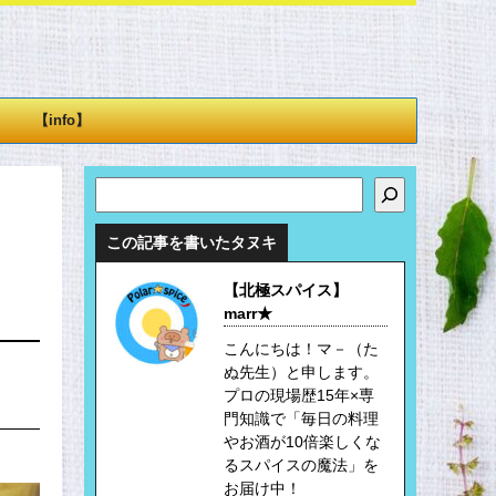
【info】
検索
この記事を書いたタヌキ
【北極スパイス】
marr★
こんにちは！マ－（た
ぬ先生）と申します。
プロの現場歴15年×専
門知識で「毎日の料理
やお酒が10倍楽しくな
るスパイスの魔法」を
お届け中！