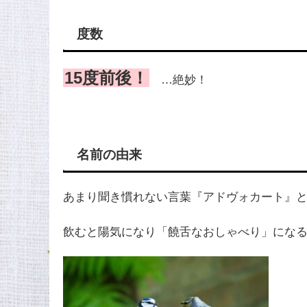
度数
15度前後！
…絶妙！
名前の由来
あまり聞き慣れない言葉『アドヴォカート』
飲むと陽気になり「饒舌なおしゃべり」にな