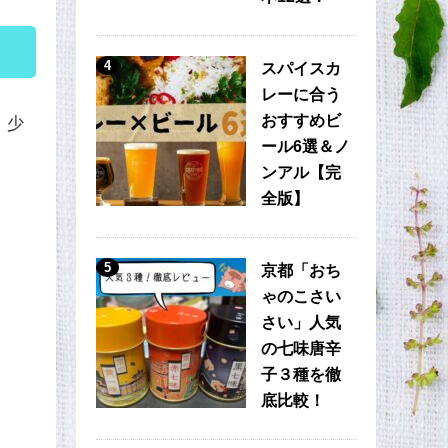
4
スパイスカ
レーに合う
おすすめビ
、少
ール6選＆ノ
ンアル【完
全版】
5
京都「おち
ゃのこさい
さい」人気
の七味唐辛
子３種を徹
底比較！